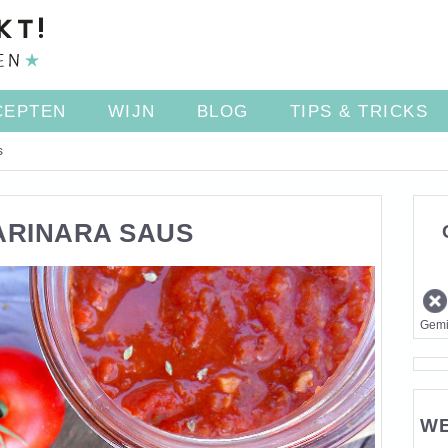
CEPTEN
WIJN
BLOG
TIPS & TRICKS
s
ARINARA SAUS
Gemi
WE