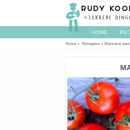
Overslaan en naar de inhoud gaan
HOME
RE
Home
»
Recepten
»
Marinara sau
U BENT HIER
M