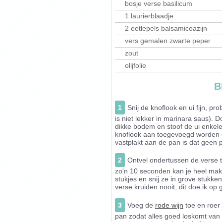
bosje verse basilicum
1 laurierblaadje
2 eetlepels balsamicoazijn
vers gemalen zwarte peper
zout
olijfolie
B
1
Snij de knoflook en ui fijn, pro
is niet lekker in marinara saus). 
dikke bodem en stoof de ui enkele
knoflook aan toegevoegd worden en
vastplakt aan de pan is dat geen 
2
Ontvel ondertussen de verse 
zo'n 10 seconden kan je heel makke
stukjes en snij ze in grove stukk
verse kruiden nooit, dit doe ik op
3
Voeg de
rode wijn
toe en roer
pan zodat alles goed loskomt van 