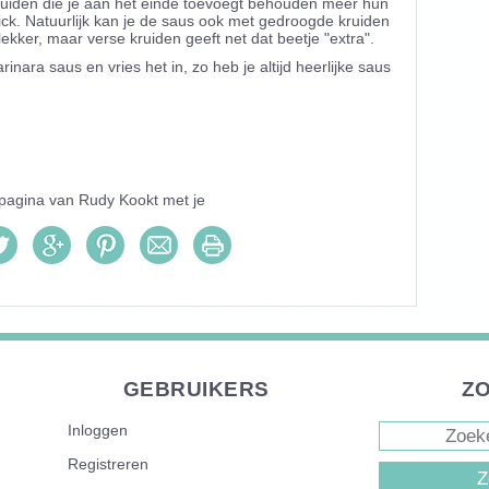
ruiden die je aan het einde toevoegt behouden meer hun
ck. Natuurlijk kan je de saus ook met gedroogde kruiden
ekker, maar verse kruiden geeft net dat beetje "extra".
ara saus en vries het in, zo heb je altijd heerlijke saus
 pagina van
Rudy Kookt
met je
GEBRUIKERS
Z
Inloggen
Zoeken
ZOEKVEL
Registreren