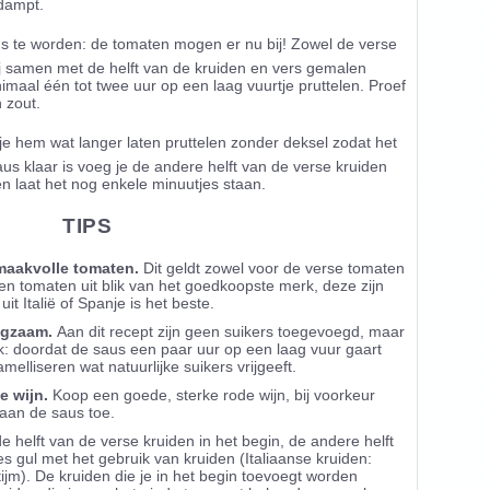
rdampt.
s te worden: de tomaten mogen er nu bij! Zowel de verse
ij samen met de helft van de kruiden en vers gemalen
imaal één tot twee uur op een laag vuurtje pruttelen. Proef
 zout.
 je hem wat langer laten pruttelen zonder deksel zodat het
us klaar is voeg je de andere helft van de verse kruiden
en laat het nog enkele minuutjes staan.
TIPS
maakvolle tomaten.
Dit geldt zowel voor de verse tomaten
een tomaten uit blik van het goedkoopste merk, deze zijn
t Italië of Spanje is het beste.
ngzaam.
Aan dit recept zijn geen suikers toegevoegd, maar
k: doordat de saus een paar uur op een laag vuur gaart
elliseren wat natuurlijke suikers vrijgeeft.
e wijn.
Koop een goede, sterke rode wijn, bij voorkeur
 aan de saus toe.
e helft van de verse kruiden in het begin, de andere helft
es gul met het gebruik van kruiden (Italiaanse kruiden:
tijm). De kruiden die je in het begin toevoegt worden