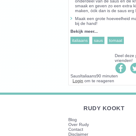
onderdeel van de saus en de k
smaak en geven zo een extra ki
maken, óók dan is de saus erg l
Maak een grote hoeveelheid marin
bij de hand!
Bekijk meer...
italiaans
saus
tomaat
Deel deze
vrienden!
Saus
Italiaans
90 minuten
Login
om te reageren
RUDY KOOKT
Blog
Over Rudy
Contact
Disclaimer