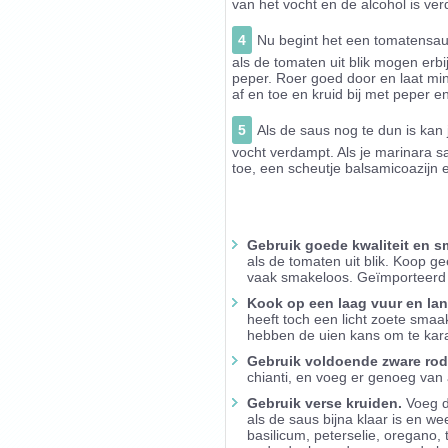
van het vocht en de alcohol is ve
4
Nu begint het een tomatensau
als de tomaten uit blik mogen erb
peper. Roer goed door en laat min
af en toe en kruid bij met peper en
5
Als de saus nog te dun is kan
vocht verdampt. Als je marinara sa
toe, een scheutje balsamicoazijn 
Gebruik goede kwaliteit en s
als de tomaten uit blik. Koop g
vaak smakeloos. Geïmporteerd ui
Kook op een laag vuur en la
heeft toch een licht zoete smaa
hebben de uien kans om te karam
Gebruik voldoende zware rod
chianti, en voeg er genoeg van
Gebruik verse kruiden.
Voeg d
als de saus bijna klaar is en we
basilicum, peterselie, oregano, 