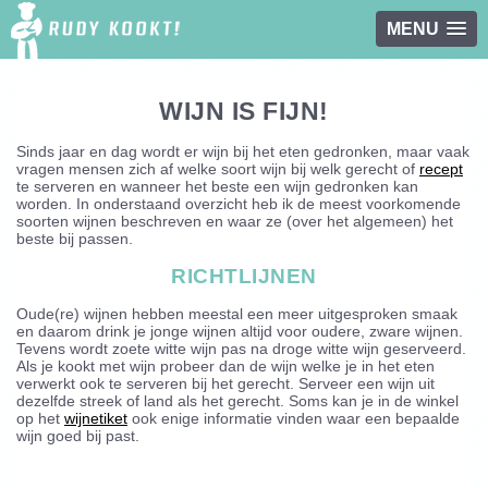
MENU
Overslaan en naar de inhoud gaan
WIJN IS FIJN!
Sinds jaar en dag wordt er wijn bij het eten gedronken, maar vaak
vragen mensen zich af welke soort wijn bij welk gerecht of
recept
te serveren en wanneer het beste een wijn gedronken kan
worden. In onderstaand overzicht heb ik de meest voorkomende
soorten wijnen beschreven en waar ze (over het algemeen) het
beste bij passen.
RICHTLIJNEN
Oude(re) wijnen hebben meestal een meer uitgesproken smaak
en daarom drink je jonge wijnen altijd voor oudere, zware wijnen.
Tevens wordt zoete witte wijn pas na droge witte wijn geserveerd.
Als je kookt met wijn probeer dan de wijn welke je in het eten
verwerkt ook te serveren bij het gerecht. Serveer een wijn uit
dezelfde streek of land als het gerecht. Soms kan je in de winkel
op het
wijnetiket
ook enige informatie vinden waar een bepaalde
wijn goed bij past.