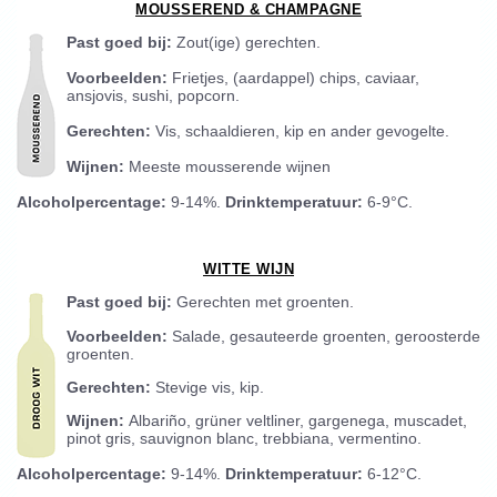
MOUSSEREND & CHAMPAGNE
Past goed bij:
Zout(ige) gerechten.
Voorbeelden:
Frietjes, (aardappel) chips, caviaar,
ansjovis, sushi, popcorn.
Gerechten:
Vis, schaaldieren, kip en ander gevogelte.
Wijnen:
Meeste mousserende wijnen
Alcoholpercentage:
9-14%.
Drinktemperatuur:
6-9°C.
WITTE WIJN
Past goed bij:
Gerechten met groenten.
Voorbeelden:
Salade, gesauteerde groenten, geroosterde
groenten.
Gerechten:
Stevige vis, kip.
Wijnen:
Albariño, grüner veltliner, gargenega, muscadet,
pinot gris, sauvignon blanc, trebbiana, vermentino.
Alcoholpercentage:
9-14%.
Drinktemperatuur:
6-12°C.