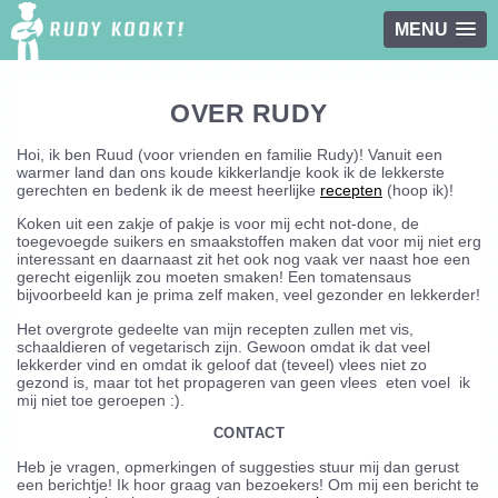
MENU
Overslaan en naar de inhoud gaan
OVER RUDY
Hoi, ik ben Ruud (voor vrienden en familie Rudy)! Vanuit een
warmer land dan ons koude kikkerlandje kook ik de lekkerste
gerechten en bedenk ik de meest heerlijke
recepten
(hoop ik)!
Koken uit een zakje of pakje is voor mij echt not-done, de
toegevoegde suikers en smaakstoffen maken dat voor mij niet erg
interessant en daarnaast zit het ook nog vaak ver naast hoe een
gerecht eigenlijk zou moeten smaken! Een tomatensaus
bijvoorbeeld kan je prima zelf maken, veel gezonder en lekkerder!
Het overgrote gedeelte van mijn recepten zullen met vis,
schaaldieren of vegetarisch zijn. Gewoon omdat ik dat veel
lekkerder vind en omdat ik geloof dat (teveel) vlees niet zo
gezond is, maar tot het propageren van geen vlees eten voel ik
mij niet toe geroepen :).
CONTACT
Heb je vragen, opmerkingen of suggesties stuur mij dan gerust
een berichtje! Ik hoor graag van bezoekers! Om mij een bericht te