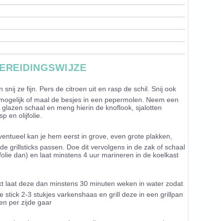
EREIDINGSWIJZE
 snij ze fijn. Pers de citroen uit en rasp de schil. Snij ook
n mogelijk of maal de besjes in een pepermolen. Neem een
 glazen schaal en meng hierin de knoflook, sjalotten
 en olijfolie.
ventueel kan je hem eerst in grove, even grote plakken,
de grillsticks passen. Doe dit vervolgens in de zak of schaal
lie dan) en laat minstens 4 uur marineren in de koelkast
uikt laat deze dan minstens 30 minuten weken in water zodat
e stick 2-3 stukjes varkenshaas en grill deze in een grillpan
en per zijde gaar