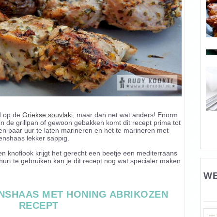
rd op de
Griekse souvlaki
, maar dan net wat anders! Enorm
n de grillpan of gewoon gebakken komt dit recept prima tot
en paar uur te laten marineren en het te marineren met
kenshaas lekker sappig.
 knoflook krijgt het gerecht een beetje een mediterraans
ghurt te gebruiken kan je dit recept nog wat specialer maken
WE
NSHAAS MET HONING ABRIKOZEN
RECEPT