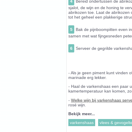
4
Bereid ondertussen de abriko
sjalot, de wijn en de honing te ve
abrikozen toe. Laat de abrikozen
tot het geheel een plakkerige stru
5
Bak de pijnboompitten even in
samen met wat fijngesneden peter
6
Serveer de gegrilde varkensha
- Als je geen piment kunt vinden o
marinade erg lekker.
- Haal de varkenshaas een paar uu
kamertemperatuur kan komen, zo bl
-
Welke wijn bij varkenshaas serv
rosé wijn.
Bekijk meer...
varkenshaas
vlees & gevogelt