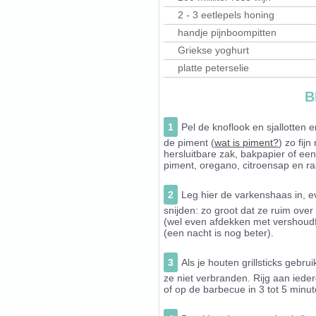
2 - 3 eetlepels honing
handje pijnboompitten
Griekse yoghurt
platte peterselie
B
1
Pel de knoflook en sjallotten en
de piment (
wat is piment?
) zo fij
hersluitbare zak, bakpapier of een
piment, oregano, citroensap en rasp
2
Leg hier de varkenshaas in, e
snijden: zo groot dat ze ruim over 
(wel even afdekken met vershoudfo
(een nacht is nog beter).
3
Als je houten grillsticks gebr
ze niet verbranden. Rijg aan ieder
of op de barbecue in 3 tot 5 minut