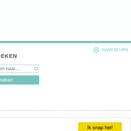
NAAR BOVEN
OEKEN
D
Ik snap het!