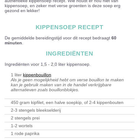
authentieke kippensoep recept. Wie houdt er nou niet van
kippensoep, en zeker met verse groenten is deze soep erg
gezond en lekker!
KIPPENSOEP RECEPT
De gemiddelde bereidingstijd voor dit recept bedraagt
60
minuten
.
INGREDIËNTEN
Ingrediënten voor
1,5 - 2,0 liter kippensoep
.
1 liter
kippenbouillon
Als je geen mogelijkheid hebt om verse bouillon te maken
kan je gebruik maken van in de handel verkrijgbare
alternatieven zoals bouillonblokjes.
450 gram kipfilet, een halve soepkip, of 2-4 kippenbouten
2-3 stengels bleekselderij
2 stengels prei
1-2 wortels
1 rode paprika