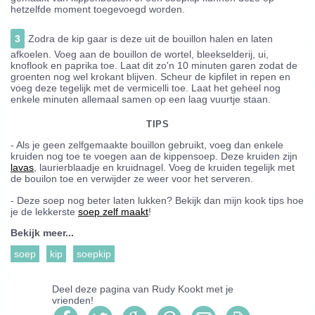
hetzelfde moment toegevoegd worden.
3
Zodra de kip gaar is deze uit de bouillon halen en laten
afkoelen. Voeg aan de bouillon de wortel, bleekselderij, ui,
knoflook en paprika toe. Laat dit zo'n 10 minuten garen zodat de
groenten nog wel krokant blijven. Scheur de kipfilet in repen en
voeg deze tegelijk met de vermicelli toe. Laat het geheel nog
enkele minuten allemaal samen op een laag vuurtje staan.
TIPS
- Als je geen zelfgemaakte bouillon gebruikt, voeg dan enkele
kruiden nog toe te voegen aan de kippensoep. Deze kruiden zijn
lavas
, laurierblaadje en kruidnagel. Voeg de kruiden tegelijk met
de bouilon toe en verwijder ze weer voor het serveren.
- Deze soep nog beter laten lukken? Bekijk dan mijn kook tips hoe
je de lekkerste
soep zelf maakt
!
Bekijk meer...
soep
kip
soepkip
Deel deze pagina van
Rudy Kookt
met je
vrienden!