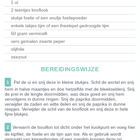
1 ui
2 teentjes knoflook
stukje foelie of een snufje foeliepoeder
enkele takjes tijm of een theelepel gedroogde tijm
50 gram vermicelli
vers gemalen zwarte peper
olijfolie
zeezout
BEREIDINGSWIJZE
1
Pel de ui en snij deze in kleine stukjes. Schil de wortel en snij
hem in halve maantjes en doe hetzelfde met de bleekselderij. Snij
de prei in de lengte doormidden, was deze goed en snij hem
vervolgens in dunne ringen. Snij de paprika doormidden,
verwijder de zaden en witte delen en snij de paprika in dunne
reepjes. Verwijder de schil van de knoflook en snij deze in hele
fijne blokjes.
2
Verwarm de bouillon tot dicht onder het kookpunt en voeg hier
de kipfilet, de foelie en de tijm aan toe. Als er gebruik wordt
gemaakt van kippenbouten of een soepkip kunnen deze op