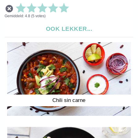
Gemiddeld:
4.8
(
5
votes)
OOK LEKKER...
Chili sin carne