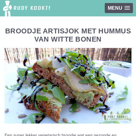
MENU
Overslaan en naar de inhoud gaan
BROODJE ARTISJOK MET HUMMUS
VAN WITTE BONEN
Een super lekker vegetarisch broodje wat een gezonde en