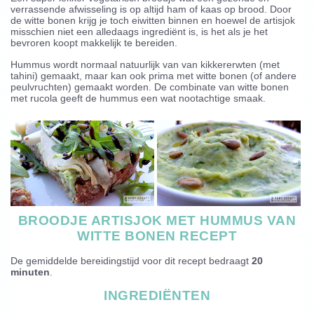
verrassende afwisseling is op altijd ham of kaas op brood. Door
de witte bonen krijg je toch eiwitten binnen en hoewel de artisjok
misschien niet een alledaags ingrediënt is, is het als je het
bevroren koopt makkelijk te bereiden.
Hummus wordt normaal natuurlijk van van kikkererwten (met
tahini) gemaakt, maar kan ook prima met witte bonen (of andere
peulvruchten) gemaakt worden. De combinate van witte bonen
met rucola geeft de hummus een wat nootachtige smaak.
BROODJE ARTISJOK MET HUMMUS VAN
WITTE BONEN RECEPT
De gemiddelde bereidingstijd voor dit recept bedraagt
20
minuten
.
INGREDIËNTEN