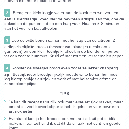
hoeven niet meer gekookt te worden.
2
Breng een klein laagje water aan de kook met wat zout en
een laurierblaadje. Voeg hier de bevroren artisjok aan toe, doe de
deksel op de pan en zet op een laag vuur. Haal na 5-8 minuten
van het vuur en laat afkoelen.
3
Doe de witte bonen samen met het sap van de citroen, 2
eetlepels olijfolie, rucola (bewaar wat blaadjes rucola om te
garneren) en een klein teentje knoflook in de blender en pureer
tot een zachte hummus. Kruid af met zout en versgemalen peper.
4
Rooster de sneetjes brood even zodat ze lekker knapperig
zijn. Bestrijk ieder broodje rijkelijk met de witte bonen hummus,
leg hierop stukjes artisjok en werk af met balsamico crème en
zonnebloempitjes.
TIPS
Je kan dit recept natuurlijk ook met verse artisjok maken, maar
omdat dit veel bewerkelijker is heb ik gekozen voor bevroren
artisjokharten.
Eventueel kan je het broodje ook met artisjok uit pot of blik
maken, maar zelf vind ik dat dit de smaak niet echt ten goede
komt.