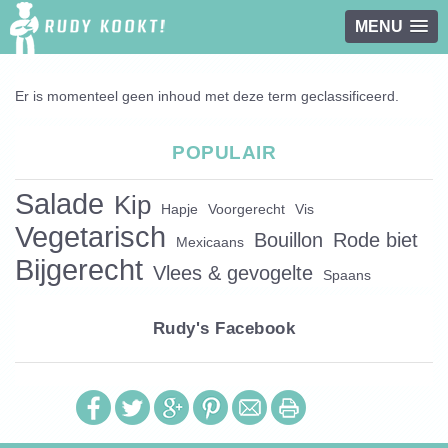
MENU
Overslaan en naar de inhoud gaan
Er is momenteel geen inhoud met deze term geclassificeerd.
POPULAIR
Salade
Kip
Hapje
Voorgerecht
Vis
Vegetarisch
Bouillon
Rode biet
Mexicaans
Bijgerecht
Vlees & gevogelte
Spaans
Rudy's Facebook