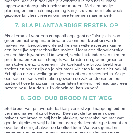
mensen: doe een deel van je avondeten in een hersluitbaar
tupperware doosje als lunch voor morgen. Met een beetje
planning en minimale inspanning kan je zo voor een hele week
gezonde lunches creëren om mee te nemen naar je werk.
7. SLA PLANTAARDIGE RESTEN OP
Als alternatief voor een composthoop: gooi de "afsnijsels" van
groenten niet weg, maar bewaar ze om een
bouillon
van te
maken. Van bijvoorbeeld de schillen van witte asperges kan je
een heerlijke aspergebouillon maken. Neem een diepvrieszakje
en doe hier bijvoorbeeld in: wortel, venkel, uiteinden van uien en
prei, tomaten kernen, stengels van kruiden en groene groenten,
maïskolven, enz. Groenten in de koelkast die bijvoorbeeld iets
zachter en ouder zijn en je niet meer wilt eten kunnen hier ook bij.
Schrijf op de zak welke groenten erin zitten en vries het in. Als je
een soep of saus wilt maken gewoon de zak ontdooien en een
uurtje of twee langzaam in water laten trekken. Het resultaat:
een
betere bouillon dan je in de winkel kan kopen
!
8. GOOI OUD BROOD NIET WEG
Stokbrood van je favoriete bakkerij verliest zijn knapperigheid en
versheid na een dag of twee...
Doe wat de Italianen doen
:
halveer het brood of snij het in plakken, besprenkel het met wat
goede olijfolie en wrijf het in met een gehalveerde rijpe tomaat en
eventueel een gehalveerde knoflookteen. Wat vers gemalen
peper en zout erover, even in een voorverwarmde oven en je