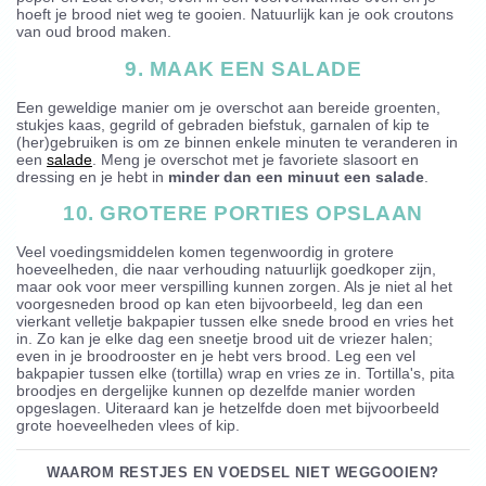
hoeft je brood niet weg te gooien. Natuurlijk kan je ook croutons
van oud brood maken.
9. MAAK EEN SALADE
Een geweldige manier om je overschot aan bereide groenten,
stukjes kaas, gegrild of gebraden biefstuk, garnalen of kip te
(her)gebruiken is om ze binnen enkele minuten te veranderen in
een
salade
. Meng je overschot met je favoriete slasoort en
dressing en je hebt in
minder dan een minuut een salade
.
10. GROTERE PORTIES OPSLAAN
Veel voedingsmiddelen komen tegenwoordig in grotere
hoeveelheden, die naar verhouding natuurlijk goedkoper zijn,
maar ook voor meer verspilling kunnen zorgen. Als je niet al het
voorgesneden brood op kan eten bijvoorbeeld, leg dan een
vierkant velletje bakpapier tussen elke snede brood en vries het
in. Zo kan je elke dag een sneetje brood uit de vriezer halen;
even in je broodrooster en je hebt vers brood. Leg een vel
bakpapier tussen elke (tortilla) wrap en vries ze in. Tortilla's, pita
broodjes en dergelijke kunnen op dezelfde manier worden
opgeslagen. Uiteraard kan je hetzelfde doen met bijvoorbeeld
grote hoeveelheden vlees of kip.
WAAROM RESTJES EN VOEDSEL NIET WEGGOOIEN?