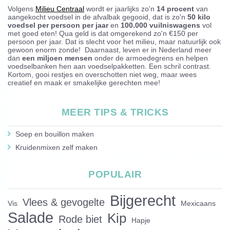
Volgens
Milieu Centraal
wordt er jaarlijks zo'n
14 procent
van
aangekocht voedsel in de afvalbak gegooid, dat is zo'n
50 kilo
voedsel per persoon per jaar
en
100.000 vuilniswagens
vol
met goed eten! Qua geld is dat omgerekend zo'n €150 per
persoon per jaar. Dat is slecht voor het milieu, maar natuurlijk ook
gewoon enorm zonde! Daarnaast, leven er in Nederland meer
dan
een miljoen mensen
onder de armoedegrens en helpen
voedselbanken hen aan voedselpakketten. Een schril contrast.
Kortom, gooi restjes en overschotten niet weg, maar wees
creatief en maak er smakelijke gerechten mee!
MEER TIPS & TRICKS
Soep en bouillon maken
Kruidenmixen zelf maken
POPULAIR
Bijgerecht
Vlees & gevogelte
Vis
Mexicaans
Salade
Kip
Rode biet
Hapje