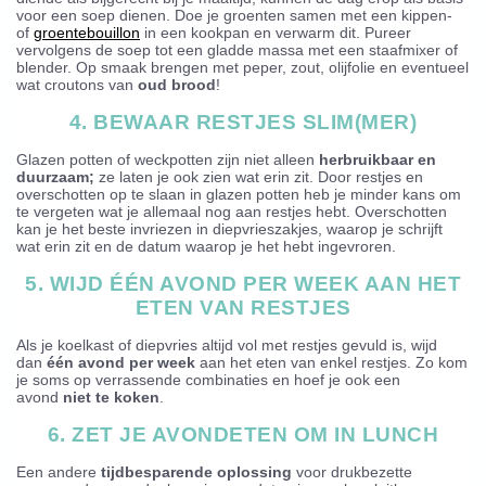
voor een soep dienen. Doe je groenten samen met een kippen-
of
groentebouillon
in een kookpan en verwarm dit. Pureer
vervolgens de soep tot een gladde massa met een staafmixer of
blender. Op smaak brengen met peper, zout, olijfolie en eventueel
wat croutons van
oud brood
!
4. BEWAAR RESTJES SLIM(MER)
Glazen potten of weckpotten zijn niet alleen
herbruikbaar en
duurzaam;
ze laten je ook zien wat erin zit. Door restjes en
overschotten op te slaan in glazen potten heb je minder kans om
te vergeten wat je allemaal nog aan restjes hebt. Overschotten
kan je het beste invriezen in diepvrieszakjes, waarop je schrijft
wat erin zit en de datum waarop je het hebt ingevroren.
5. WIJD ÉÉN AVOND PER WEEK AAN HET
ETEN VAN RESTJES
Als je koelkast of diepvries altijd vol met restjes gevuld is, wijd
dan
één avond per week
aan het eten van enkel restjes. Zo kom
je soms op verrassende combinaties en hoef je ook een
avond
niet te koken
.
6. ZET JE AVONDETEN OM IN LUNCH
Een andere
tijdbesparende oplossing
voor drukbezette