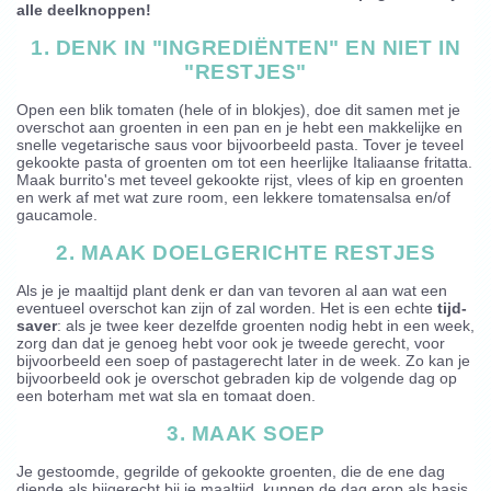
alle deelknoppen!
1. DENK IN "INGREDIËNTEN" EN NIET IN
"RESTJES"
Open een blik tomaten (hele of in blokjes), doe dit samen met je
overschot aan groenten in een pan en je hebt een makkelijke en
snelle vegetarische saus voor bijvoorbeeld pasta. Tover je teveel
gekookte pasta of groenten om tot een heerlijke Italiaanse fritatta.
Maak burrito's met teveel gekookte rijst, vlees of kip en groenten
en werk af met wat zure room, een lekkere tomatensalsa en/of
gaucamole.
2. MAAK DOELGERICHTE RESTJES
Als je je maaltijd plant denk er dan van tevoren al aan wat een
eventueel overschot kan zijn of zal worden. Het is een echte
tijd-
saver
: als je twee keer dezelfde groenten nodig hebt in een week,
zorg dan dat je genoeg hebt voor ook je tweede gerecht, voor
bijvoorbeeld een soep of pastagerecht later in de week. Zo kan je
bijvoorbeeld ook je overschot gebraden kip de volgende dag op
een boterham met wat sla en tomaat doen.
3. MAAK SOEP
Je gestoomde, gegrilde of gekookte groenten, die de ene dag
diende als bijgerecht bij je maaltijd, kunnen de dag erop als basis